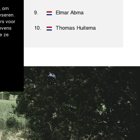
, om
ord
9.
Elmar Abma
yseren.
rs voor
10.
Thomas Huitema
evens
e ze