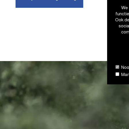
We 
functi
Ook de
soci
com
Nood
Mark