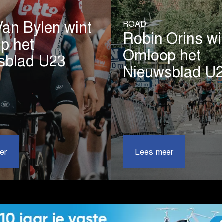
ROAD
an Bylen wint
Robin Orins wi
p het
Omloop het
sblad U23
Nieuwsblad U
|
|
er
Liam
Lees meer
Robin
Van
Orins
Bylen
wint
wint
Omloop
Omloop
het
het
Nieuwsbl