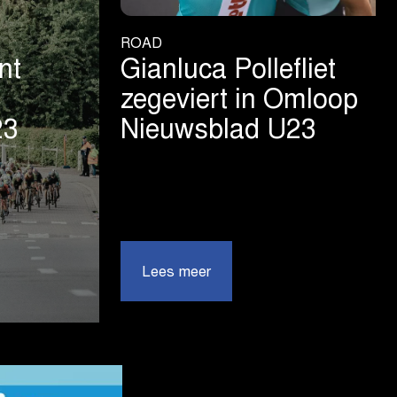
ROAD
nt
Gianluca Pollefliet
zegeviert in Omloop
23
Nieuwsblad U23
|
Lees meer
Gianluca
Pollefliet
zegeviert
in
Omloop
ad
Nieuwsblad