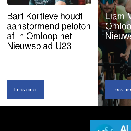
Bart Kortleve houdt
Liam V
aanstormend peloton
Omloo
af in Omloop het
Nieuw
Nieuwsblad U23
|
Lees meer
Bart
Lees me
Kortleve
houdt
aanstormend
peloton
af