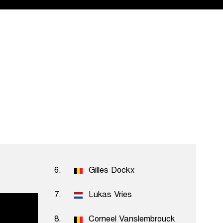
6.
Gilles Dockx
7.
Lukas Vries
uysser
8.
Corneel Vanslembrouck