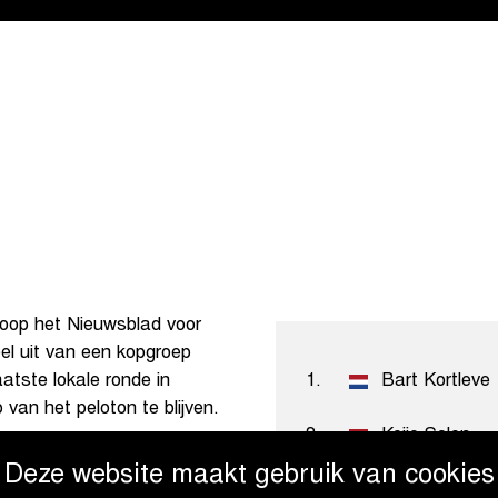
loop het Nieuwsblad voor
l uit van een kopgroep
atste lokale ronde in
1.
Bart Kortleve
 van het peloton te blijven.
2.
Keije Solen
Deze website maakt gebruik van cookies
3.
Quinten De B