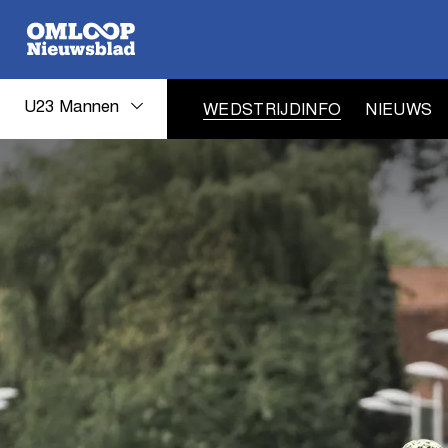
U23 Mannen
WEDSTRIJDINFO
NIEUWS
U23
Mannen
wedstrijdinfo