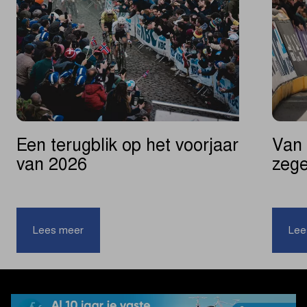
Een terugblik op het voorjaar
Van 
van 2026
zege
|
Een
Lees meer
Lee
terugblik
op
het
voorjaar
van