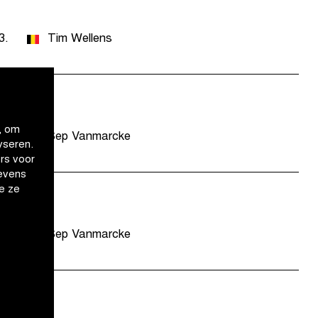
3.
Tim Wellens
, om
3.
Sep Vanmarcke
yseren.
rs voor
evens
e ze
3.
Sep Vanmarcke