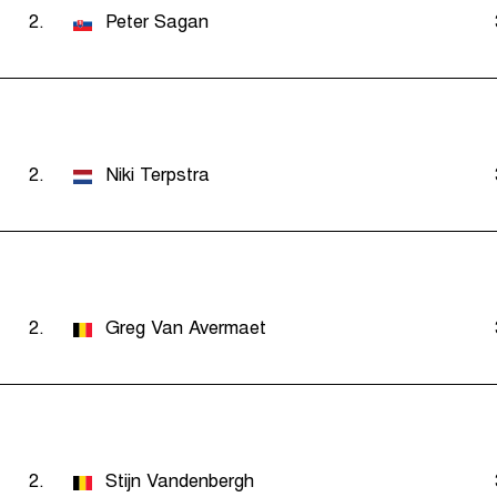
2.
Peter Sagan
2.
Niki Terpstra
2.
Greg Van Avermaet
2.
Stijn Vandenbergh