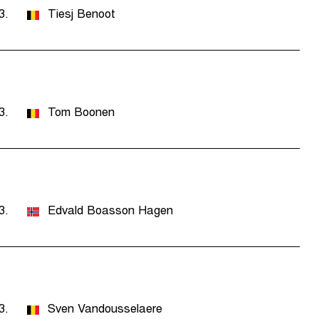
3.
Tiesj Benoot
3.
Tom Boonen
3.
Edvald Boasson Hagen
3.
Sven Vandousselaere