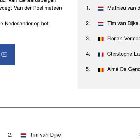
Muur van Geraardsbergen
o voegt Van der Poel meteen
1.
Mathieu van d
2.
Tim van Dijke
de Nederlander op het
3.
Florian Verme
4.
Christophe La
5.
Aimé De Gend
2.
Tim van Dijke