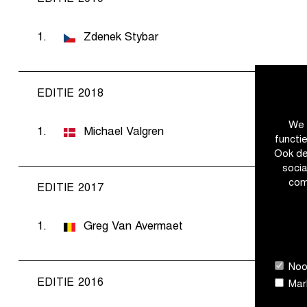
1.
Zdenek Stybar
EDITIE 2018
We 
1.
Michael Valgren
functi
Ook de
soci
com
EDITIE 2017
1.
Greg Van Avermaet
Nood
EDITIE 2016
Mark