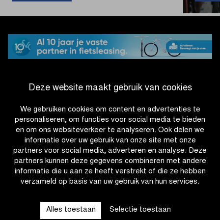
houdt
aanstormend
peloton
af
in
Omloop
het
Nieuwsblad
Deze website maakt gebruik van cookies
U23
#OHN26
We gebruiken cookies om content en advertenties te
personaliseren, om functies voor social media te bieden
en om ons websiteverkeer te analyseren. Ook delen we
informatie over uw gebruik van onze site met onze
partners voor social media, adverteren en analyse. Deze
partners kunnen deze gegevens combineren met andere
informatie die u aan ze heeft verstrekt of die ze hebben
verzameld op basis van uw gebruik van hun services.
OTHER RACES
Alles toestaan
Selectie toestaan