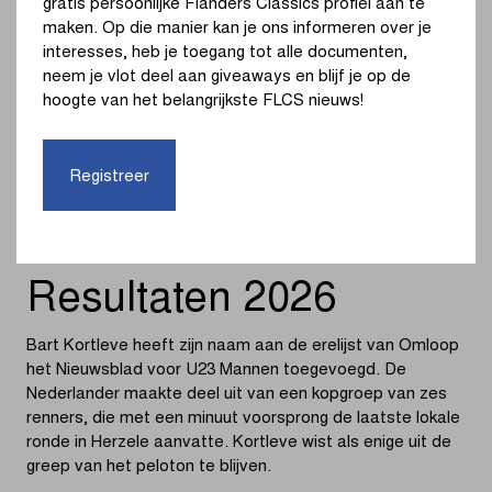
gratis persoonlijke Flanders Classics profiel aan te
maken. Op die manier kan je ons informeren over je
7.
Lukas Vries
interesses, heb je toegang tot alle documenten,
neem je vlot deel aan giveaways en blijf je op de
8.
Corneel Vanslembrouck
hoogte van het belangrijkste FLCS nieuws!
9.
Elmar Abma
Registreer
10.
Thomas Huitema
Resultaten 2026
Bart Kortleve heeft zijn naam aan de erelijst van Omloop
het Nieuwsblad voor U23 Mannen toegevoegd. De
Nederlander maakte deel uit van een kopgroep van zes
renners, die met een minuut voorsprong de laatste lokale
ronde in Herzele aanvatte. Kortleve wist als enige uit de
greep van het peloton te blijven.