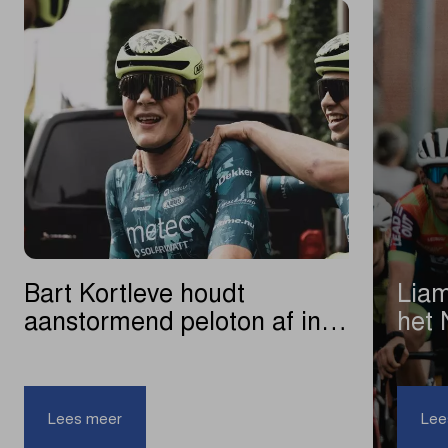
Bart Kortleve houdt
Liam
aanstormend peloton af in
het 
Omloop het Nieuwsblad U23
|
Bart
Lees meer
Lee
Kortleve