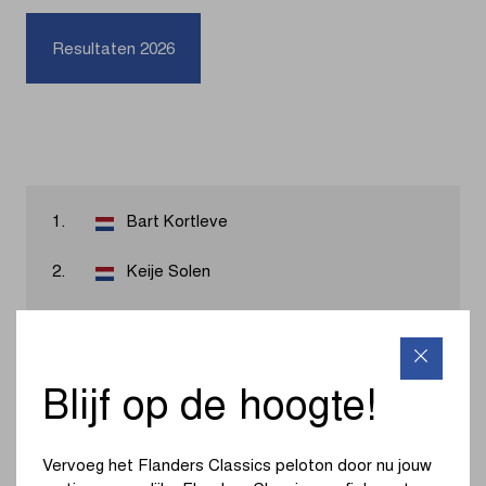
Resultaten 2026
1.
Bart Kortleve
2.
Keije Solen
3.
Quinten De Buysser
4.
Rowan van Oord
Blijf op de hoogte!
5.
Marvin Peters
Vervoeg het Flanders Classics peloton door nu jouw
6.
Gilles Dockx