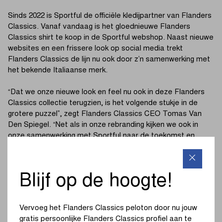
Sinds 2022 is Sportful de officiële kledijpartner van Flanders
Classics. Vanaf vandaag is het gloednieuwe Flanders
Classics shirt te koop in de Sportful webshop. Naast nieuwe
websites en een frissere look op social media trekt
Flanders Classics de lijn nu ook door z’n samenwerking met
het bekende Italiaanse merk.
“Dat we onze nieuwe look en feel nu ook in deze Flanders
Classics collectie terugzien, is het volgende stukje in de
grotere puzzel”, zegt Flanders Classics CEO Tomas Van
Den Spiegel. “Net als in onze rebranding kijken we ook in
onze samenwerking met Sportful naar de toekomst en
bouwen we aan een relatie op langere termijn. We zijn
uiteraard blij te kunnen samenwerken met zo’n prominente
partner uit de fiets industrie als Sportful. Dankbaar op hun
Blijf op de hoogte!
steun te mogen rekenen kunnen we het partnership nu ook
zelf letterlijk uitdragen wanneer we er met het hele Flanders
Classics team met de fiets op uit trekken.”
Vervoeg het Flanders Classics peloton door nu jouw
gratis persoonlijke Flanders Classics profiel aan te