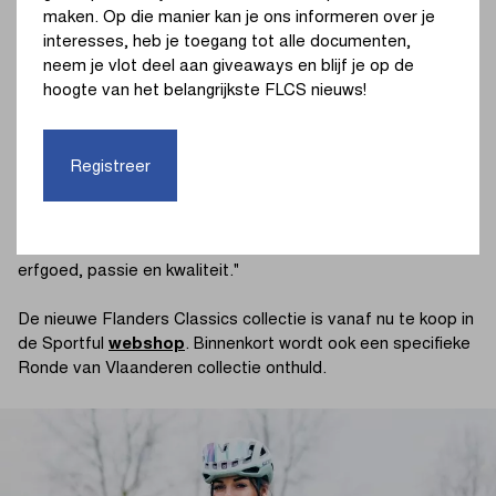
"Het is voor ons een waar genoegen om deze belangrijke
maken. Op die manier kan je ons informeren over je
belangrijke samenwerking met Flanders Classics aan te
interesses, heb je toegang tot alle documenten,
gaan en deel uit te maken van dit belangrijk
neem je vlot deel aan giveaways en blijf je op de
rebrandingproces", zegt Alessio Cremonese, CEO van MVC
hoogte van het belangrijkste FLCS nieuws!
Group (Holding Group van Sportful). "De nieuwe Flanders
Classics collectie geeft net als de Ronde van Vlaanderen
collectie de waarden en stijl van de evenementen helemaal
Registreer
weer. We zijn op zoek gegaan naar iets anders, zonder
daarin de identiteit en het erfgoed van Sportful en Flanders
Classics te wijzigen. Dit is het resultaat. We kijken uit naar
een langdurige samenwerking, gebaseerd op waarden als
erfgoed, passie en kwaliteit."
De nieuwe Flanders Classics collectie is vanaf nu te koop in
de Sportful
webshop
. Binnenkort wordt ook een specifieke
Ronde van Vlaanderen collectie onthuld.