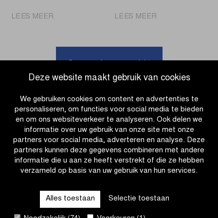
|
|
LEES MEER
LEES MEER
Volg
Omloop
de
het
ploegenvoorstellingen
Nieuwsblad
op
tot
Ga naar nieuwsoverzicht
de
2028
Deze website maakt gebruik van cookies
Proximus
in
livestream
Ninove
We gebruiken cookies om content en advertenties te
personaliseren, om functies voor social media te bieden
en om ons websiteverkeer te analyseren. Ook delen we
informatie over uw gebruik van onze site met onze
partners voor social media, adverteren en analyse. Deze
partners kunnen deze gegevens combineren met andere
informatie die u aan ze heeft verstrekt of die ze hebben
verzameld op basis van uw gebruik van hun services.
OTHER RACES
Alles toestaan
Selectie toestaan
QUICK LINKS