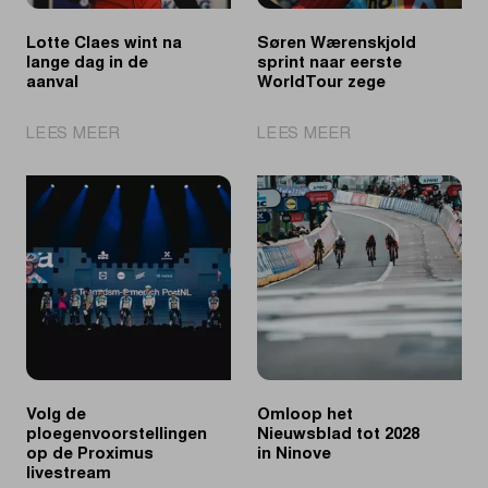
Lotte Claes wint na
Søren Wærenskjold
lange dag in de
sprint naar eerste
aanval
WorldTour zege
|
|
LEES MEER
LEES MEER
Lotte
Søren
Claes
Wærenskjold
wint
sprint
na
naar
lange
eerste
dag
WorldTour
in
zege
de
aanval
Volg de
Omloop het
ploegenvoorstellingen
Nieuwsblad tot 2028
op de Proximus
in Ninove
livestream