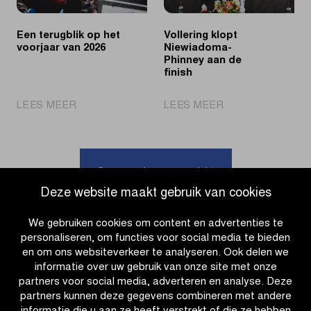
Nieuwsblad
U23
Een terugblik op het
Vollering klopt
voorjaar van 2026
Niewiadoma-
Phinney aan de
finish
|
|
LEES MEER
LEES MEER
Een
Vollering
terugblik
klopt
op
Niewiadoma-
het
Phinney
Ga naar nieuwsoverzicht
voorjaar
aan
Deze website maakt gebruik van cookies
van
de
2026
finish
We gebruiken cookies om content en advertenties te
personaliseren, om functies voor social media te bieden
en om ons websiteverkeer te analyseren. Ook delen we
informatie over uw gebruik van onze site met onze
partners voor social media, adverteren en analyse. Deze
partners kunnen deze gegevens combineren met andere