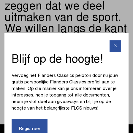
zeggen dat we deel
uitmaken van de sport.
We willen langs de kant
van de weg staan, met
mensen praten,
Blijf op de hoogte!
luisteren naar wat ze
denken en hen laten
Vervoeg het Flanders Classics peloton door nu jouw
gratis persoonlijke Flanders Classics profiel aan te
zien wat we aan het
maken. Op die manier kan je ons informeren over je
opbouwen zijn
interesses, heb je toegang tot alle documenten,
neem je vlot deel aan giveaways en blijf je op de
MATT SMITHSON, DIRECTEUR BIJ MYWHOOSH
hoogte van het belangrijkste FLCS nieuws!
Registreer