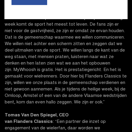
Matt Smithson, Directeur bij MyWhoosh
: "De klassiekers
zijn wielrennen in zijn puurste vorm. Kasseien, wind, lawaai,
afzien en fans die oprecht betrokken zijn. Tijdens de heilige
week komt de sport het meest tot leven. De fans zijn er
niet voor de gastvrijheid, ze zijn er omdat ze ervan houden.
Dat is de gemeenschap waarmee we willen communiceren.
We willen niet achter een scherm zitten en zeggen dat we
deel uitmaken van de sport. We willen langs de kant van de
weg staan, met mensen praten, luisteren naar wat ze
denken en hen laten zien wat we aan het opbouwen
zijn. MyWhoosh is gratis. Het is prestatiegericht. En het is
gemaakt voor wielrenners. Door hier bij Flanders Classics te
zijn, willen we onze plaats in de gemeenschap verdienen en
niet gewoon aannemen. Als je tijdens de heilige week, bij de
Omloop, Amstel of een van de andere Vlaamse wedstrijden
bent, kom dan even hallo zeggen. We zijn er ook.”
Tomas Van Den Spiegel, CEO
van Flanders Classics
: “Een partner die inzet op
engagement van de wielerfan, daar worden we