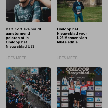
Bart Kortleve houdt
Omloop het
aanstormend
Nieuwsblad voor
peloton af in
U23 Mannen viert
Omloop het
60ste editie
Nieuwsblad U23
|
|
LEES MEER
LEES MEER
Bart
Omloop
Kortleve
het
houdt
Nieuwsblad
aanstormend
voor
peloton
U23
af
Mannen
in
viert
Omloop
60ste
het
editie