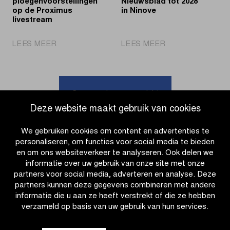
ploegenvoorstellingen
Nieuwsblad tot 2028
op de Proximus
in Ninove
livestream
|
|
LEES MEER
LEES MEER
Volg
Omloop
de
het
ploegenvoorstellingen
Nieuwsblad
op
tot
Ga naar nieuwsoverzicht
de
2028
Deze website maakt gebruik van cookies
Proximus
in
livestream
Ninove
We gebruiken cookies om content en advertenties te
personaliseren, om functies voor social media te bieden
en om ons websiteverkeer te analyseren. Ook delen we
informatie over uw gebruik van onze site met onze
partners voor social media, adverteren en analyse. Deze
partners kunnen deze gegevens combineren met andere
informatie die u aan ze heeft verstrekt of die ze hebben
verzameld op basis van uw gebruik van hun services.
OTHER RACES