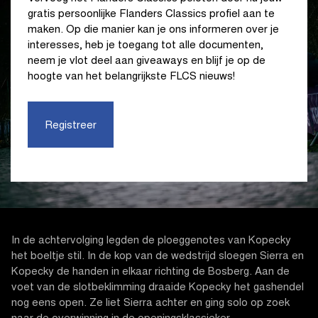
gratis persoonlijke Flanders Classics profiel aan te
maken. Op die manier kan je ons informeren over je
interesses, heb je toegang tot alle documenten,
neem je vlot deel aan giveaways en blijf je op de
hoogte van het belangrijkste FLCS nieuws!
Registreer
In de achtervolging legden de ploeggenotes van Kopecky
het boeltje stil. In de kop van de wedstrijd sloegen Sierra en
Kopecky de handen in elkaar richting de Bosberg. Aan de
voet van de slotbeklimming draaide Kopecky het gashendel
nog eens open. Ze liet Sierra achter en ging solo op zoek