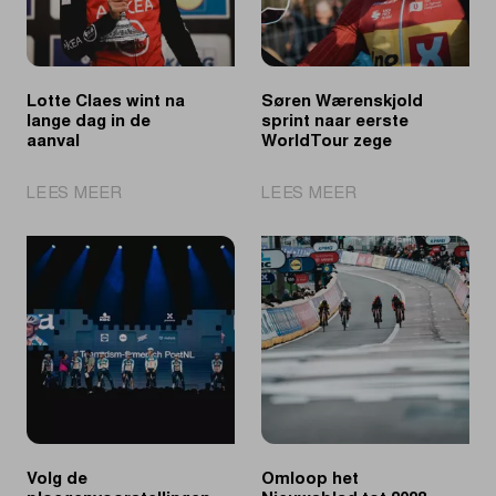
Lotte Claes wint na
Søren Wærenskjold
lange dag in de
sprint naar eerste
aanval
WorldTour zege
|
|
LEES MEER
LEES MEER
Lotte
Søren
Claes
Wærenskjold
wint
sprint
na
naar
lange
eerste
dag
WorldTour
in
zege
de
aanval
Volg de
Omloop het