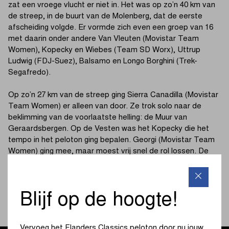
zat een vroege vlucht er niet in. Het was op zo’n 40 km van
de streep, in de buurt van de Molenberg, dat de eerste
afscheiding volgde. Er vormde zich even een groep van 16
met daarin onder andere Van Vleuten (Movistar Team
Women), Kopecky en Wiebes (Team SD Worx), Uttrup
Ludwig (FDJ-Suez), Balsamo en Longo Borghini (Trek-
Segafredo).
Op zo’n 27 km van de streep ging Sierra Canadilla (Movistar
Team Women) er alleen van door. Ze trok solo naar de
beklimming van de voorlaatste helling: de Muur van
Geraardsbergen. Op de Vesten was het Kopecky die het
tempo in het peloton ging bepalen. Georgi (Movistar Team
Women) ging mee, maar moest vrij snel de rol lossen. De
Belgische topfavoriete ging solo op zoek naar Sierra
Canadilla. Boven op de Kapelmuur kon Kopecky haar
wagentje bij de koploopster aanpikken.
Blijf op de hoogte!
(lees verder onder de foto)
Vervoeg het Flanders Classics peloton door nu jouw