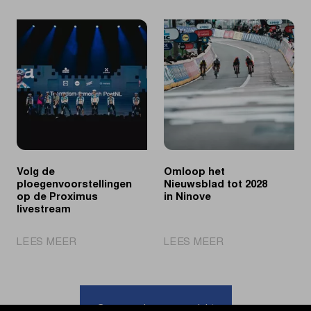
Lotte
Søren
Claes
Wærenskjold
wint
sprint
na
naar
lange
eerste
dag
WorldTour
in
zege
de
aanval
Volg de
Omloop het
ploegenvoorstellingen
Nieuwsblad tot 2028
op de Proximus
in Ninove
livestream
|
|
LEES MEER
LEES MEER
Volg
Omloop
de
het
ploegenvoorstellingen
Nieuwsblad
op
tot
Ga naar nieuwsoverzicht