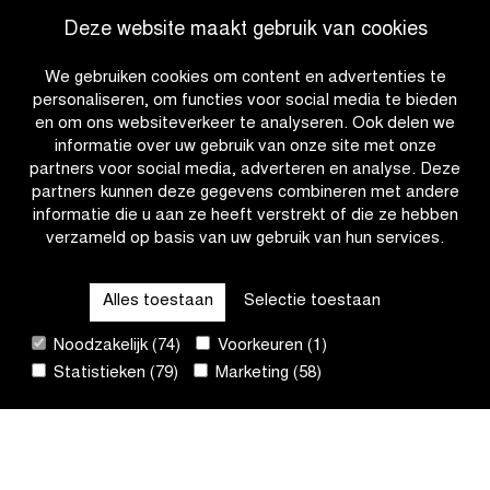
de
2028
Deze website maakt gebruik van cookies
Proximus
in
livestream
Ninove
We gebruiken cookies om content en advertenties te
personaliseren, om functies voor social media te bieden
en om ons websiteverkeer te analyseren. Ook delen we
informatie over uw gebruik van onze site met onze
partners voor social media, adverteren en analyse. Deze
partners kunnen deze gegevens combineren met andere
informatie die u aan ze heeft verstrekt of die ze hebben
verzameld op basis van uw gebruik van hun services.
OTHER RACES
Alles toestaan
Selectie toestaan
QUICK LINKS
Noodzakelijk (74)
Voorkeuren (1)
Statistieken (79)
Marketing (58)
CONTACT
NIEUWSBRIEF