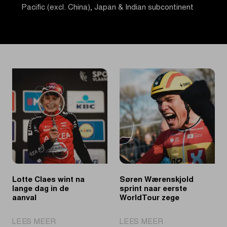
Pacific (excl. China), Japan & Indian subcontinent
Lotte Claes wint na
Søren Wærenskjold
lange dag in de
sprint naar eerste
aanval
WorldTour zege
|
|
LEES MEER
LEES MEER