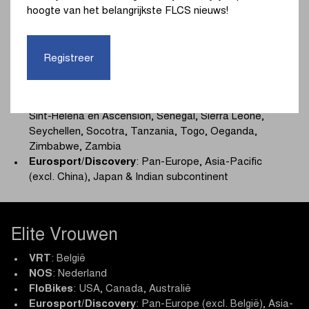
Tsjaad, Congo, Kaapverdië, Ivoorkust, Comoren,
hoogte van het belangrijkste FLCS nieuws!
Democratische Republiek Congo, Djibouti, Equatoriaal-
Guinea, Eritrea, Ethiopië, Gabon, Gambia, Ghana,
Guinee, Guinee-Bissau, Kenia, Lesotho, Liberia,
Registreer
Madagaskar, Malawi, Mauritius, Mayotte, Mozambique,
Mali, Mauritanië, Namibië, Nigeria, Niger, Réunion,
Rwanda, Zuid-Afrika, Eswatini, Sao Tomé en Principe,
Sint-Helena en Ascension, Senegal, Sierra Leone,
Seychellen, Socotra, Tanzania, Togo, Oeganda,
Zimbabwe, Zambia
Eurosport/Discovery
: Pan-Europe, Asia-Pacific
(excl. China), Japan & Indian subcontinent
Elite Vrouwen
VRT
: België
NOS
: Nederland
FloBikes
: USA, Canada, Australië
Eurosport/Discovery
: Pan-Europe (excl. België), Asia-