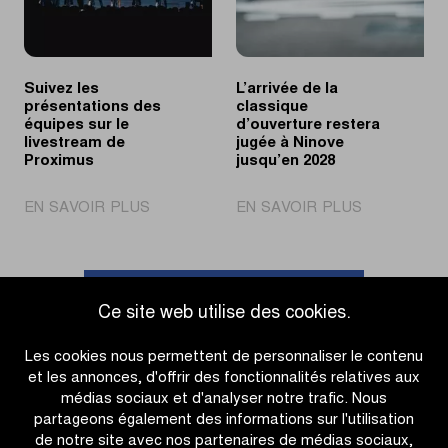
en
en
échappée
WorldTour
Suivez les
L’arrivée de la
présentations des
classique
équipes sur le
d’ouverture restera
livestream de
jugée à Ninove
Proximus
jusqu’en 2028
|
|
EN SAVOIR PLUS
EN SAVOIR PLUS
Suivez
L’arrivée
les
de
présentations
la
des
classique
Accéder à l'aperçu des actualités
Ce site web utilise des cookies.
équipes
d’ouverture
sur
restera
Les cookies nous permettent de personnaliser le contenu
le
jugée
et les annonces, d'offrir des fonctionnalités relatives aux
livestream
à
médias sociaux et d'analyser notre trafic. Nous
de
Ninove
partageons également des informations sur l'utilisation
Proximus
jusqu’en
de notre site avec nos partenaires de médias sociaux,
2028