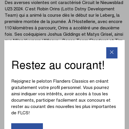
Des averses violentes ont caractérisé Circuit le Nieuwsblad
U23 2024. C’est Robin Orins (Lotto Dstny Development
Team) qui a animé la course dès le début sur le Leberg, la
première montée de la journée. À l'Hostellerie, avec encore
110 kilomètres à parcourir, Orins a accéléré une deuxième
fois. Ses coéquipiers Joshua Giddings et Matys Grisel, ainsi
que Milan Kuypers (Alfasun - Basso Team Flanders) et Tim
Rex (Wanty - Reuz - Technord), l'ont suivi, mais le peloton
les a rapidement rattrapés.
Restez au courant!
Orins était manifestement en grande forme. Sur le
Molenberg, le Belge a attaqué une troisième fois. Seul son
coéquipier Matys Grisel a pu le suivre. Avec encore 80
Rejoignez le peloton Flanders Classics en créant
kilomètres à parcourir, les deux ont commencé une
gratuitement votre profil personnel. Vous pourrez
véritable prouesse. Ils ont creusé un écart de deux minutes
ainsi indiquer vos intérêts, avoir accès à tous les
et ont roulé ensemble jusqu'à l'arrivée à Herzele. Grisel a
documents, participer facilement aux concours et
laissé la victoire à Orins. Six secondes après le duo, Liam
rester au courant des nouvelles les plus importantes
Van Bylen, également coureur de Lotto Dstny Development
de FLCS!
Team, a remporté le sprint du peloton pour la troisième
place. Orins est le cinquième coureur de Lotto Dstny