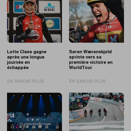
Lotte Claes gagne
Søren Wærenskjold
après une longue
sprinte vers sa
journée en
première victoire en
échappée
WorldTour
|
|
EN SAVOIR PLUS
EN SAVOIR PLUS
Lotte
Søren
Claes
Wærenskjol
gagne
sprinte
après
vers
une
sa
longue
première
journée
victoire