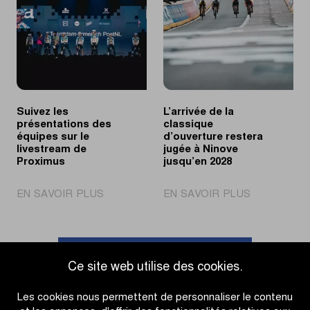
une
sa
longue
première
journée
victoire
en
en
échappée
WorldTour
Suivez les
L’arrivée de la
présentations des
classique
équipes sur le
d’ouverture restera
livestream de
jugée à Ninove
Proximus
jusqu’en 2028
|
|
EN SAVOIR PLUS
EN SAVOIR PLUS
Suivez
L’arrivée
les
de
présentations
la
des
classique
Accéder à l'aperçu des actualités
Ce site web utilise des cookies.
équipes
d’ouverture
sur
restera
Les cookies nous permettent de personnaliser le contenu
le
jugée