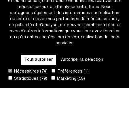
et les annonces, d'offrir des fonctionnalités relatives aux
livestream
à
médias sociaux et d'analyser notre trafic. Nous
de
Ninove
partageons également des informations sur l'utilisation
Proximus
jusqu’en
de notre site avec nos partenaires de médias sociaux,
2028
de publicité et d'analyse, qui peuvent combiner celles-ci
avec d'autres informations que vous leur avez fournies
ou qu'ils ont collectées lors de votre utilisation de leurs
services.
OTHER RACES
Tout autoriser
Autoriser la sélection
QUICK LINKS
Nécessaires (74)
Préférences (1)
Statistiques (79)
Marketing (58)
CONTACT
NEWSLETTER
SUIVEZ-NOUS