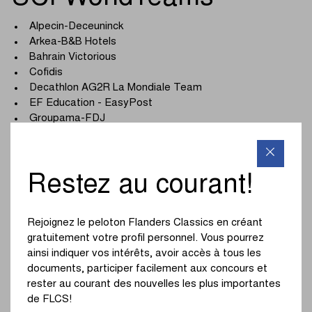
Alpecin-Deceuninck
Arkea-B&B Hotels
Bahrain Victorious
Cofidis
Decathlon AG2R La Mondiale Team
EF Education - EasyPost
Groupama-FDJ
INEOS Grenadiers
Intermarché - Wanty
Lidl-Trek
Restez au courant!
Movistar Team
Red Bull - BORA - hansgrohe
Soudal Quick-Step
Rejoignez le peloton Flanders Classics en créant
Team Jayco AlUla
gratuitement votre profil personnel. Vous pourrez
Team Picnic PostNL
ainsi indiquer vos intérêts, avoir accès à tous les
Team Visma | Lease a Bike
documents, participer facilement aux concours et
UAE Team Emirates
rester au courant des nouvelles les plus importantes
XDS Astana Team
de FLCS!