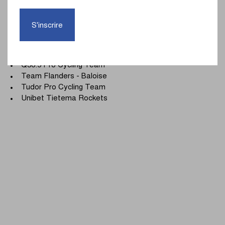
UCI ProTeams
S'inscrire
Israel - Premier Tech
Lotto
Uno-X Mobility
Q36.5 Pro Cycling Team
Team Flanders - Baloise
Tudor Pro Cycling Team
Unibet Tietema Rockets